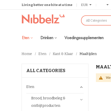
Living better one bite at a time
EUR
All Categories
Eten
Drinken
Voedingssupplementen
Home
Eten
Kant & Klaar
Maaltijden
MAALT
ALL CATEGORIES
We 
Eten
Brood, broodbeleg &
ontbijtproducten